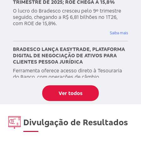
TRIMESTRE DE 2025; ROE CHEGA A 15,8%
O lucro do Bradesco cresceu pelo 9º trimestre
seguido, chegando a R$ 6,81 bilhões no 1T26,
com ROE de 15,8%.
Saiba mais
BRADESCO LANÇA EASYTRADE, PLATAFORMA
DIGITAL DE NEGOCIAÇÃO DE ATIVOS PARA
CLIENTES PESSOA JURÍDICA
Ferramenta oferece acesso direto à Tesouraria
do Banco, com operações de câmbio,
monitoramento de preços em tempo real e
conteúdo exclusivo do Broadcast
Ver todos
Saiba mais
LUCRO DO BRADESCO CRESCE 26% E ATINGE
Divulgação de Resultados
R$ 24,7 BILHÕES EM 2025, R$6,51 BILHÕES NO
TRIMESTRE, SUPERANDO O CUSTO DE
CAPITAL